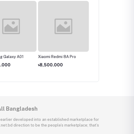
g Galaxy A01
Xiaomi Redmi 8A Pro
Realme C3
9.000
৳8,500.000
৳11,000.000
All Bangladesh
 earlier developed into an established marketplace for
net.bd direction to be the people’s marketplace; that’s