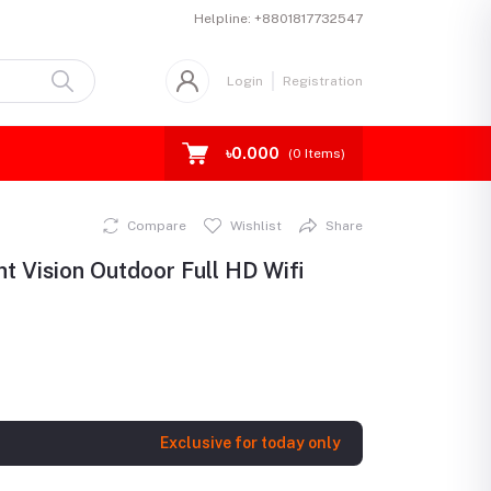
Helpline:
+8801817732547
Login
Registration
৳0.000
(
0
Items)
Compare
Wishlist
Share
 Vision Outdoor Full HD Wifi
Exclusive for today only