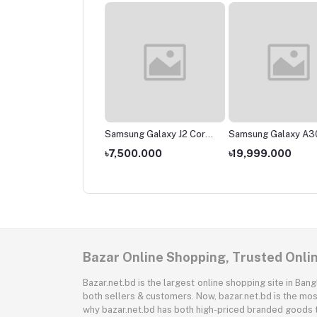
sung Galaxy M01
Samsung Galaxy J2 Core
Samsung Galaxy A3
(2020)
,000.000
৳7,500.000
৳19,999.000
Bazar Online Shopping, Trusted Onli
Bazar.net.bd is the largest online shopping site in B
both sellers & customers. Now, bazar.net.bd is the mos
why bazar.net.bd has both high-priced branded goods 