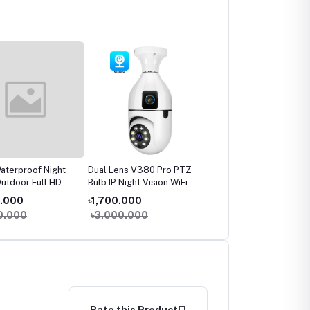
terproof Night
Dual Lens V380 Pro PTZ
V380 Wall Lamp
Outdoor Full HD
Bulb IP Night Vision WiFi IP
Waterproof Outdoor WIF
mera
Camera
IP Camera, wall lamp
0.000
৳1,700.000
৳2,500.000
security camera
0.000
৳3,000.000
৳3,500.000
Rate this Product