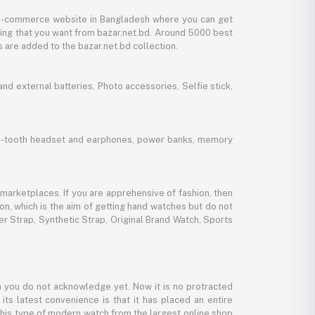
y e-commerce website in Bangladesh where you can get
thing that you want from bazar.net.bd. Around 5000 best
 are added to the bazar.net.bd collection.
d external batteries, Photo accessories, Selfie stick,
lue-tooth headset and earphones, power banks, memory
marketplaces. If you are apprehensive of fashion, then
ion, which is the aim of getting hand watches but do not
er Strap, Synthetic Strap, Original Brand Watch, Sports
 you do not acknowledge yet. Now it is no protracted
its latest convenience is that it has placed an entire
 this type of modern watch from the largest online shop