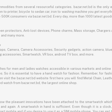
mmodities from several resourceful categories. bazar.net.bd is the onl
n to printer, bicycle to sedan car, iron to washing machine you get every
ble 500K consumers via bazar.net.bd. Every day, more than 1000 latest goods
een protectors, Anti-lost devices, Phone charms, Mass storage, Chargers an
e and many more.
h
aptops, Camera, Camera Accessories, Security gadgets, action camera, b
ing accessories, Smartwatch, VR box, android TV box, and more.
es for men and ladies watches accessible in various markets and online 
s. So it is essential to have a hand watch for fashion. Remember, for fash
 visit the bazar.net.bd website first here you will find Metal Chain, Leath
d watch from bazar.net.bd, the largest online shop.
now the pleasant innovations have been attached to the smartwatch which
d again. A smartwatch in hand is sufficient. Even though it is a clock, 
mart mobile and if you desire to use it as a SIM mobile phone. You can get