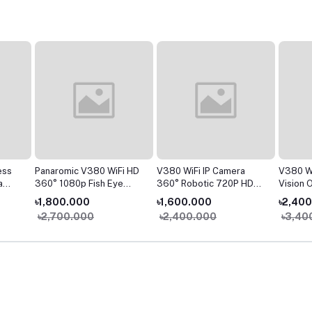
ess
Panaromic V380 WiFi HD
V380 WiFi IP Camera
V380 Wa
a
360° 1080p Fish Eye
360° Robotic 720P HD
Vision 
Security Camera
Night Vision Security
Wifi Ca
৳1,800.000
৳1,600.000
৳2,40
ulb
Camera with Two Way
৳2,700.000
৳2,400.000
৳3,40
Audio