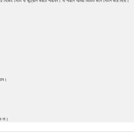
মিয়ে নিজেই সেটিং বা কন্ট্রোল করতে পারবেন। না পারলে আমরা ভিডিও কলে সেটাপ করে দিবো।
্যাব।
বে না।