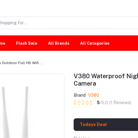
me
Flash Sale
All Brands
All Categories
Outdoor Full HD Wifi ...
V380 Waterproof Night
Camera
Brand
V380
5
/5.0
(1 Reviews)
Todays Deal