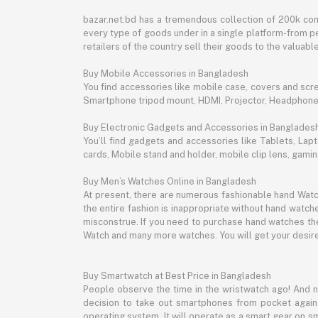
bazar.net.bd has a tremendous collection of 200k co
every type of goods under in a single platform-from pe
retailers of the country sell their goods to the valua
Buy Mobile Accessories in Bangladesh
You find accessories like mobile case, covers and scr
Smartphone tripod mount, HDMI, Projector, Headphon
Buy Electronic Gadgets and Accessories in Banglades
You’ll find gadgets and accessories like Tablets, L
cards, Mobile stand and holder, mobile clip lens, gam
Buy Men’s Watches Online in Bangladesh
At present, there are numerous fashionable hand Watch
the entire fashion is inappropriate without hand watche
misconstrue. If you need to purchase hand watches then
Watch and many more watches. You will get your desire
Buy Smartwatch at Best Price in Bangladesh
People observe the time in the wristwatch ago! And 
decision to take out smartphones from pocket again an
operating system. It will operate as a smart gear on s