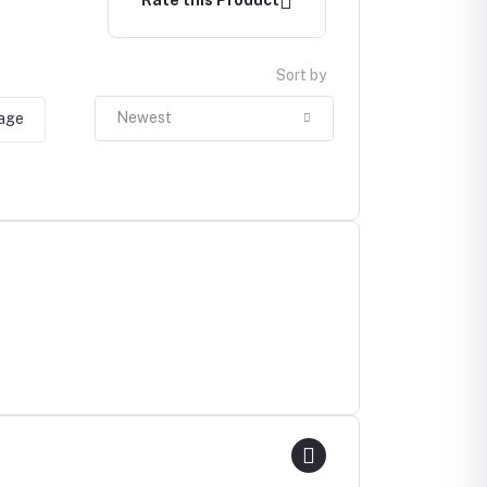
Sort by
Newest
mage