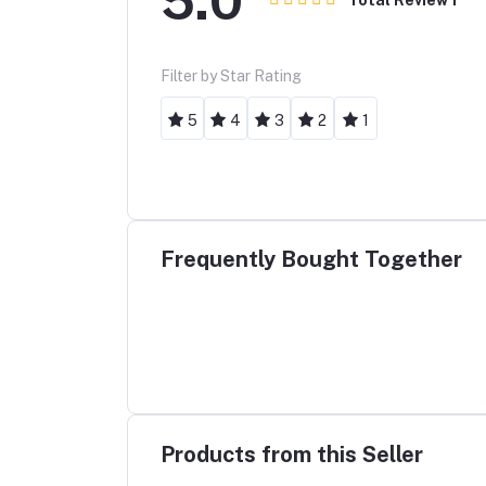
5.0
Filter by Star Rating
5
4
3
2
1
Frequently Bought Together
Products from this Seller