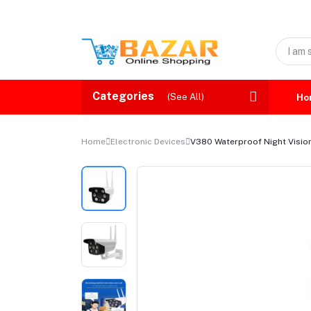
Categories
(See All)
Ho
Home
Electronic Devices
V380 Waterproof Night Vision 