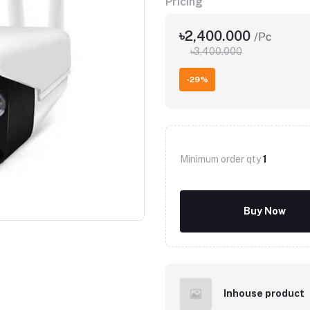
Pricing
৳2,400.000
/Pc
৳3,400.000
-29%
Minimum order qty
1
Click to Enlarge
Buy Now
Inhouse product