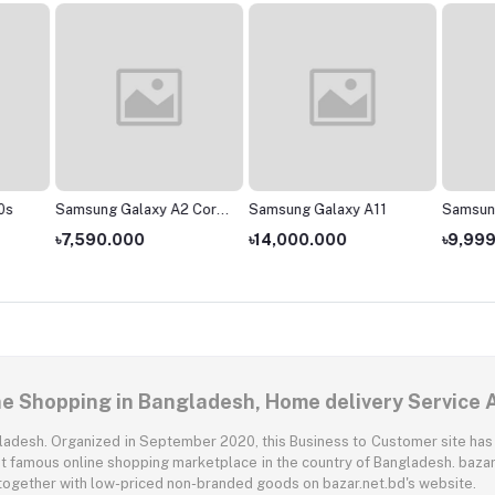
0s
Samsung Galaxy A2 Core
Samsung Galaxy A11
Samsun
- 1GB/16GB
৳7,590.000
৳14,000.000
৳9,99
ne Shopping in Bangladesh, Home delivery Service 
angladesh. Organized in September 2020, this Business to Customer site has
t famous online shopping marketplace in the country of Bangladesh. bazar.
together with low-priced non-branded goods on bazar.net.bd's website.