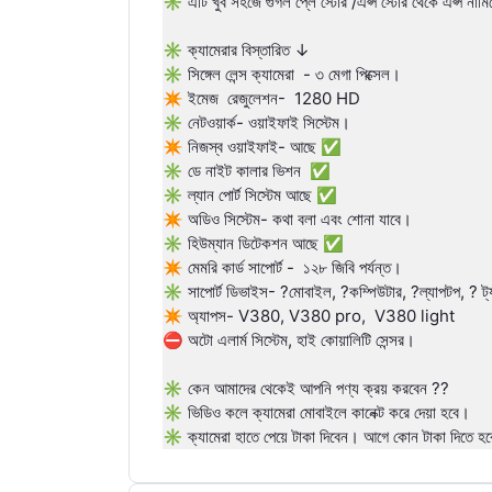
✳️ এটি খুব সহজে গুগল প্লে স্টোর /এপ্স স্টোর থেকে এপ্স না
✳️ ক্যামেরার বিস্তারিত ↓
✳️ সিঙ্গেল লেন্স ক্যামেরা - ৩ মেগা পিক্সেল।
✴️ ইমেজ রেজুলেশন- 1280 HD
✳️ নেটওয়ার্ক- ওয়াইফাই সিস্টেম।
✴️ নিজস্ব ওয়াইফাই- আছে ✅
✳️ ডে নাইট কালার ভিশন ✅
✳️ ল্যান পোর্ট সিস্টেম আছে ✅
✴️ অডিও সিস্টেম- কথা বলা এবং শোনা যাবে।
✳️ হিউম্যান ডিটেকশন আছে ✅
✴️ মেমরি কার্ড সাপোর্ট - ১২৮ জিবি পর্যন্ত।
✳️ সাপোর্ট ডিভাইস- ?মোবাইল, ?️কম্পিউটার, ?ল্যাপটপ, ? ট
✴️ অ্যাপস- V380, V380 pro, V380 light
⛔ অটো এলার্ম সিস্টেম, হাই কোয়ালিটি সেন্সর।
✳️ কেন আমাদের থেকেই আপনি পণ্য ক্রয় করবেন ??
✳️ ভিডিও কলে ক্যামেরা মোবাইলে কানেক্ট করে দেয়া হবে।
✳️ ক্যামেরা হাতে পেয়ে টাকা দিবেন। আগে কোন টাকা দিতে হ